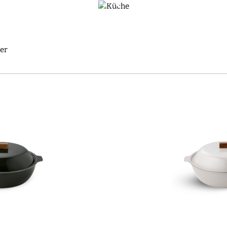
ewähltes japanisches Premium-Küchengeschirr, bei dem Tradition 
COLLECTIONS | SAJITOUKI
er