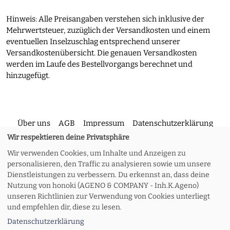
Hinweis: Alle Preisangaben verstehen sich inklusive der
Mehrwertsteuer, zuzüglich der Versandkosten und einem
eventuellen Inselzuschlag entsprechend unserer
Versandkostenübersicht. Die genauen Versandkosten
werden im Laufe des Bestellvorgangs berechnet und
hinzugefügt.
Über uns
AGB
Impressum
Datenschutzerklärung
Wir respektieren deine Privatsphäre
Wir verwenden Cookies, um Inhalte und Anzeigen zu
Kontakt
Versand und Rückgabe
Widerruf
personalisieren, den Traffic zu analysieren sowie um unsere
Dienstleistungen zu verbessern. Du erkennst an, dass deine
Nutzung von honoki (AGENO & COMPANY - Inh.K.Ageno)
Zahlungsoptionen
Meine Bestellung
unseren Richtlinien zur Verwendung von Cookies unterliegt
und empfehlen dir, diese zu lesen.
Datenschutzerklärung
© 2026 honoki