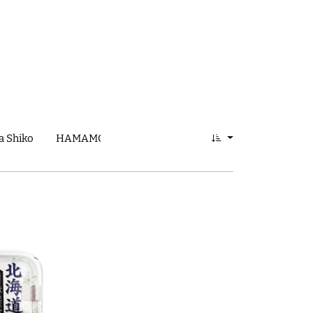
 Shiko
HAMAMONYO
Ishikawa Shuzo
Iwata Kohitt