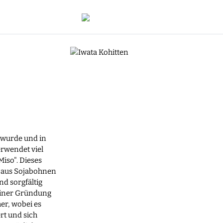
 wurde und in
erwendet viel
iso". Dieses
d aus Sojabohnen
nd sorgfältig
seiner Gründung
er, wobei es
rt und sich