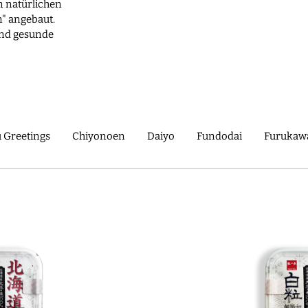
n natürlichen
" angebaut.
 und gesunde
 Greetings
Chiyonoen
Daiyo
Fundodai
Furukawa