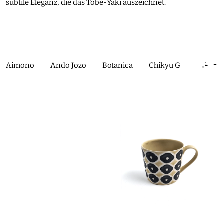
subtile Eleganz, die das Tobe-Yaki auszeichnet.​
Aimono
Ando Jozo
Botanica
Chikyu Greetings