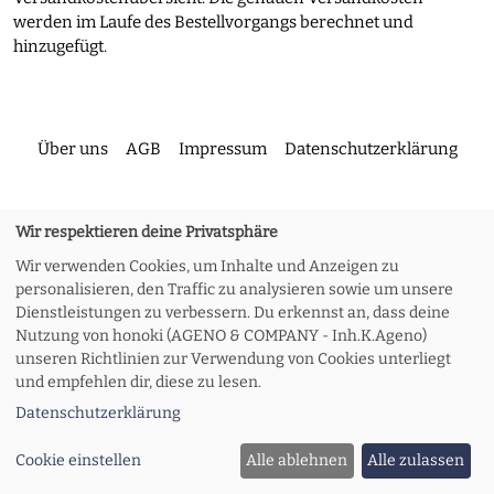
werden im Laufe des Bestellvorgangs berechnet und
hinzugefügt.
Über uns
AGB
Impressum
Datenschutzerklärung
Kontakt
Versand und Rückgabe
Widerruf
Wir respektieren deine Privatsphäre
Wir verwenden Cookies, um Inhalte und Anzeigen zu
personalisieren, den Traffic zu analysieren sowie um unsere
Zahlungsoptionen
Meine Bestellung
Dienstleistungen zu verbessern. Du erkennst an, dass deine
Nutzung von honoki (AGENO & COMPANY - Inh.K.Ageno)
unseren Richtlinien zur Verwendung von Cookies unterliegt
© 2026 honoki
und empfehlen dir, diese zu lesen.
Datenschutzerklärung
Cookie einstellen
Alle ablehnen
Alle zulassen