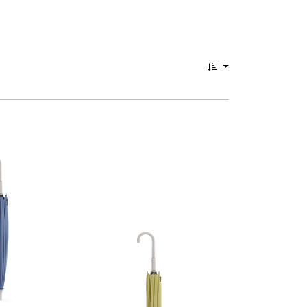
0
egenständen.