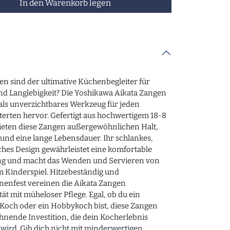
In den Warenkorb legen
en sind der ultimative Küchenbegleiter für
nd Langlebigkeit? Die Yoshikawa Aikata Zangen
als unverzichtbares Werkzeug für jeden
erten hervor. Gefertigt aus hochwertigem 18-8
bieten diese Zangen außergewöhnlichen Halt,
und eine lange Lebensdauer. Ihr schlankes,
hes Design gewährleistet eine komfortable
 und macht das Wenden und Servieren von
 Kinderspiel. Hitzebeständig und
nenfest vereinen die Aikata Zangen
tät mit müheloser Pflege. Egal, ob du ein
Koch oder ein Hobbykoch bist, diese Zangen
ohnende Investition, die dein Kocherlebnis
wird. Gib dich nicht mit minderwertigen