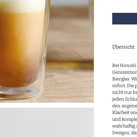
Übersicht
Bei Honoki 
Genussmom
Bierglas. W
sofort. Die
nicht nur b
jeden Schlu
den angeneh
Klarheit un
und komple
wahrhaftig 
Designs, da