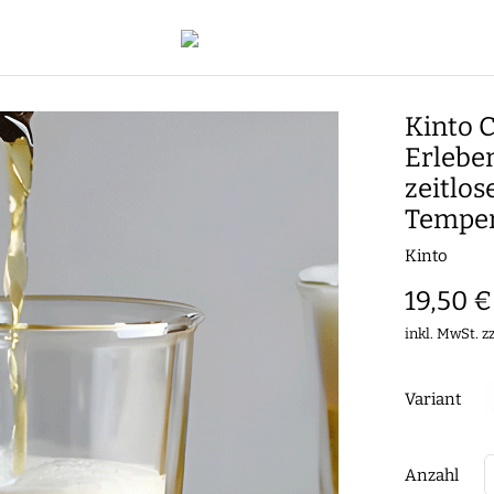
Kinto 
Erlebe
zeitlos
Temper
Kinto
19,50 €
inkl. MwSt. z
Variant
Anzahl