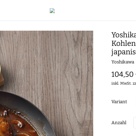
Yoshika
Kohlens
japanis
Yoshikawa
104,50
inkl. MwSt. z
Variant
Anzahl