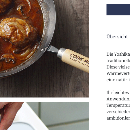
Übersicht
Die Yoshika
traditionel
Diese vielse
Wärmevertei
eine natürl
Ihr leichte
Anwendung 
Temperature
verschiede
ambitionie